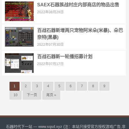
SAEX石器族战村庄内部商店的物品出售
2022年08月29日
百战石器新增两只宠物阿米朵(米暴)、朵巴
奈特(黑暴)
2022年07月30日
百战石器新一轮播招募计划
2022年07月17日
1
2
3
4
5
6
7
8
9
10
下一页
尾页 »
石器时代下一站 — www.sqsd.xyz (注：本站只接受官方授权游戏广告,非