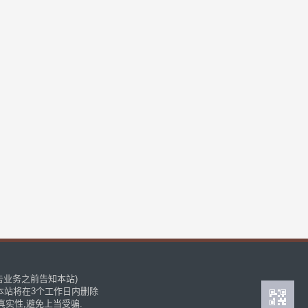
广告业务之前告知本站)
本站将在3个工作日内删除
实性,避免上当受骗.