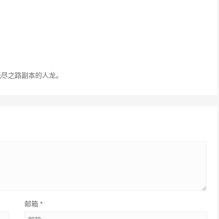
无尽之路副本的人龙。
邮箱
*