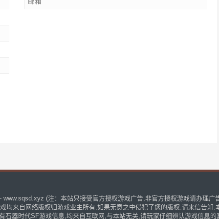
www.sqsd.xyz (注：本站只接受官方授权游戏广告,非官方授权游戏请办理
戏均来自网络版权归游戏业主所有,如果无意之中侵犯了您的版权,请来信告知,
有石器时代SF游戏信息,均来自互联网,与本站无关,请玩家仔细辨认游戏信息的真