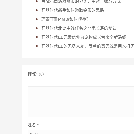
百战石器游戏货币的分类、用途、赚取方式
石器时代新手如何赚取金币的思路
玛蕾菲雅MM该如何喂养？
石器时代北岛主线任务之乌龟长寿的秘诀
石器时代EE元素信仰为宠物成长带来全新路线
石器时代EE的无尽人龙，简单的意思就是用来打
评论
（0）
姓名
*