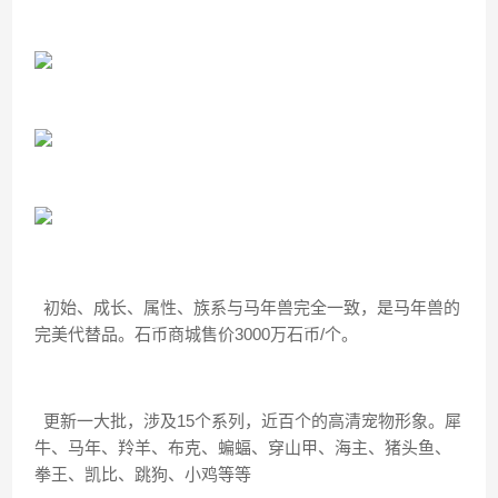
初始、成长、属性、族系与马年兽完全一致，是马年兽的
完美代替品。石币商城售价3000万石币/个。
更新一大批，涉及15个系列，近百个的高清宠物形象。犀
牛、马年、羚羊、布克、蝙蝠、穿山甲、海主、猪头鱼、
拳王、凯比、跳狗、小鸡等等