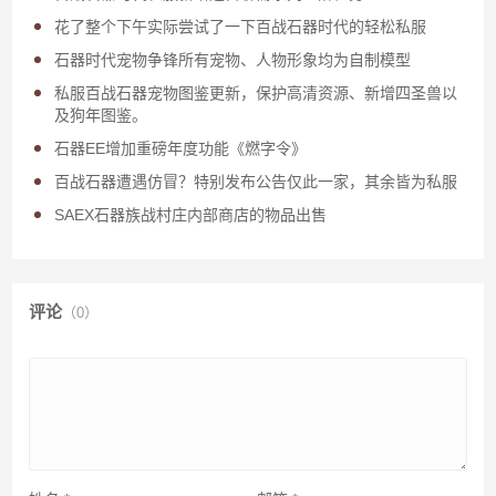
花了整个下午实际尝试了一下百战石器时代的轻松私服
石器时代宠物争锋所有宠物、人物形象均为自制模型
私服百战石器宠物图鉴更新，保护高清资源、新增四圣兽以
及狗年图鉴。
石器EE增加重磅年度功能《燃字令》
百战石器遭遇仿冒？特别发布公告仅此一家，其余皆为私服
SAEX石器族战村庄内部商店的物品出售
评论
（0）